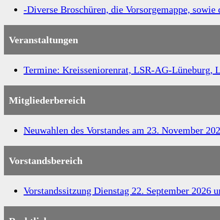
-Diverse Broschüren, die Vorsorgemappe, sowie 
Veranstaltungen
Termine: Kreisseniorenrat, LSR-AG-Lüneburg, L
Mitgliederbereich
Neuwahlen des Vorstandes am 23. November 20
Vorstandsbereich
Vorstandssitzung Dienstag 22. September 2026 