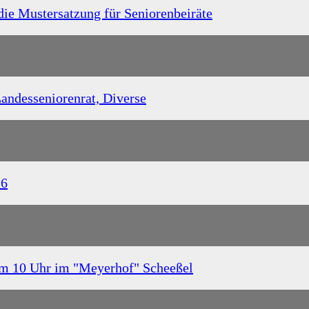
die Mustersatzung für Seniorenbeiräte
andesseniorenrat, Diverse
26
um 10 Uhr im "Meyerhof" Scheeßel