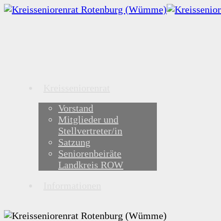
Kreisseniorenrat
Vorstand
Mitglieder und
Stellvertreter/in
Satzung
Seniorenbeiräte
Landkreis ROW
Informationen