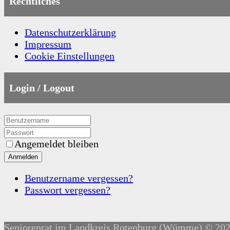
Rechtliches
Datenschutzerklärung
Impressum
Cookie Einstellungen
Login / Logout
Angemeldet bleiben
Anmelden
Benutzername vergessen?
Passwort vergessen?
Seniorenrat im Landkreis Rotenburg (Wümme) © 2026