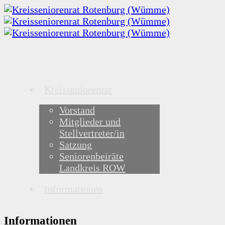
Kreisseniorenrat
Vorstand
Mitglieder und
Stellvertreter/in
Satzung
Seniorenbeiräte
Landkreis ROW
Informationen
Informationen