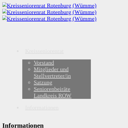
Kreisseniorenrat
Vorstand
Mitglieder und
Stellvertreter/in
Satzung
Seniorenbeiräte
Landkreis ROW
Informationen
Informationen